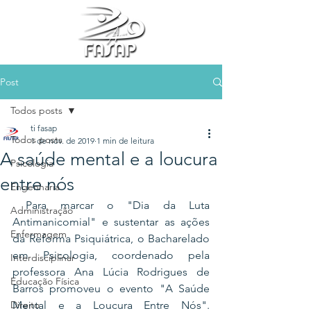
Post
Todos posts
ti fasap
Todos posts
1 de nov. de 2019
1 min de leitura
A saúde mental e a loucura
Psicologia
entre nós
Engenharia
 Para marcar o "Dia da Luta 
Administração
Antimanicomial" e sustentar as ações 
Enfermagem
da Reforma Psiquiátrica, o Bacharelado 
em Psicologia, coordenado pela 
Interdisciplinar
professora Ana Lúcia Rodrigues de 
Educação Física
Barros promoveu o evento "A Saúde 
Direito
Mental e a Loucura Entre Nós". 