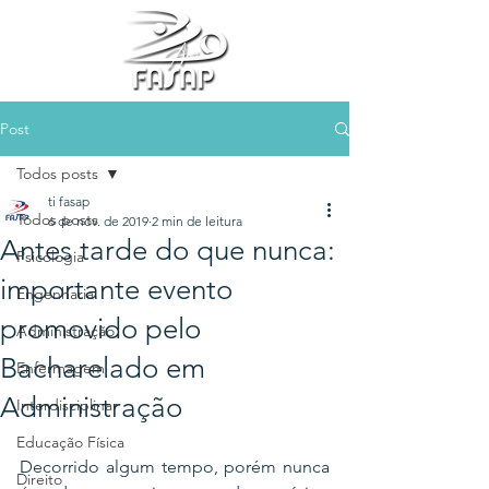
Post
Todos posts
ti fasap
Todos posts
6 de nov. de 2019
2 min de leitura
Antes tarde do que nunca:
Psicologia
importante evento
Engenharia
promovido pelo
Administração
Bacharelado em
Enfermagem
Administração
Interdisciplinar
Educação Física
Decorrido algum tempo, porém nunca 
Direito