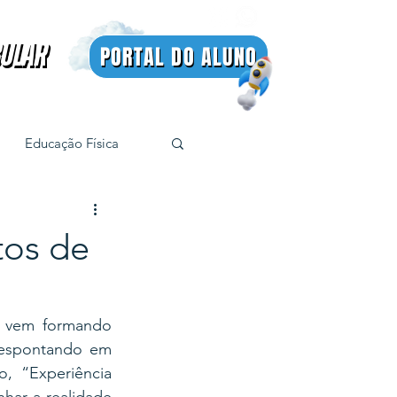
BULAR
PORTAL DO ALUNO
BULAR
Educação Física
os de
 vem formando 
despontando em 
, “Experiência 