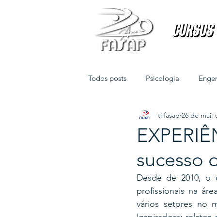
Cursos
Cursos
Todos posts
Psicologia
Engen
ti fasap
26 de mai. 
Direito
Fisioterapia
EXPERIÊN
sucesso d
Desde de 2010, o 
profissionais na ár
vários setores no m