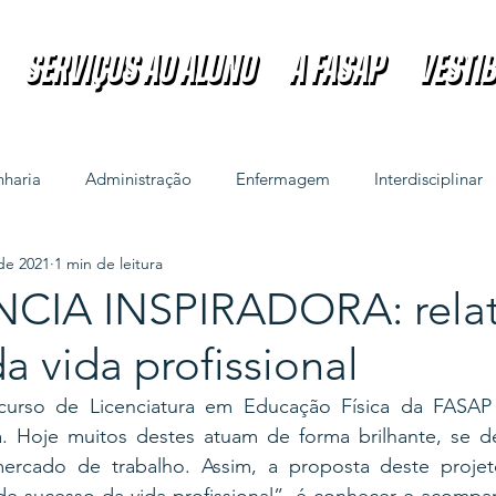
Serviços ao Aluno
A FASAP
VESTI
Serviços ao Aluno
A FASAP
VESTI
haria
Administração
Enfermagem
Interdisciplinar
de 2021
1 min de leitura
CIA INSPIRADORA: relat
a vida profissional
curso de Licenciatura em Educação Física da FASAP
ea. Hoje muitos destes atuam de forma brilhante, se 
ercado de trabalho. Assim, a proposta deste projeto