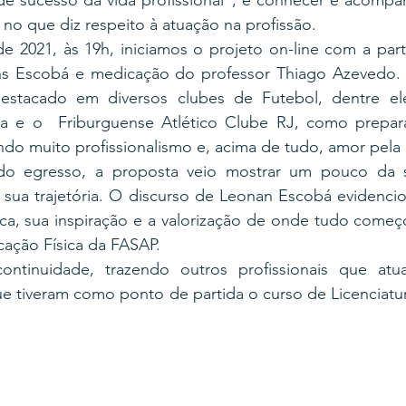
 de sucesso da vida profissional”, é conhecer e acompan
 no que diz respeito à atuação na profissão.
e 2021, às 19h, iniciamos o projeto on-line com a part
ns Escobá e medicação do professor Thiago Azevedo.
stacado em diversos clubes de Futebol, dentre ele
a e o  Friburguense Atlético Clube RJ, como preparad
do muito profissionalismo e, acima de tudo, amor pela 
 do egresso, a proposta veio mostrar um pouco da su
a sua trajetória. O discurso de Leonan Escobá evidencio
ca, sua inspiração e a valorização de onde tudo começo
ação Física da FASAP. 
continuidade, trazendo outros profissionais que at
ue tiveram como ponto de partida o curso de Licenciatu
 