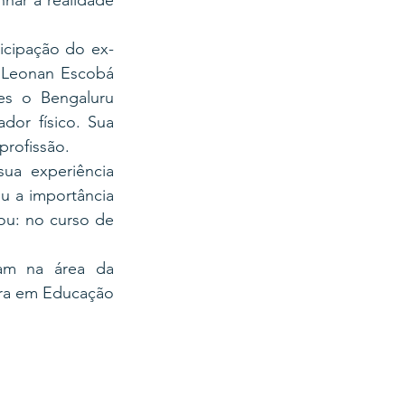
har a realidade 
icipação do ex-
 Leonan Escobá 
s o Bengaluru 
or físico. Sua 
profissão.
a experiência  
u a importância 
u: no curso de 
uam na área da 
ra em Educação 