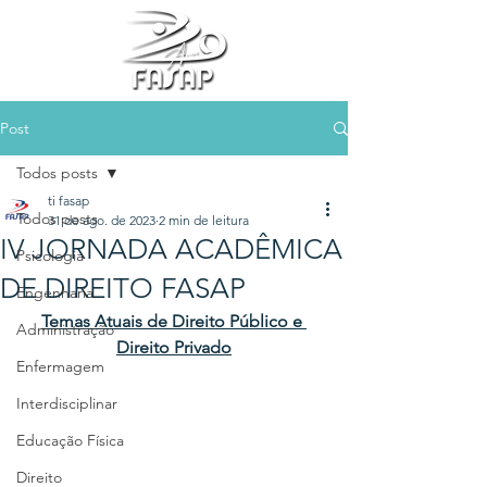
Post
Todos posts
ti fasap
Todos posts
31 de ago. de 2023
2 min de leitura
IV JORNADA ACADÊMICA
Psicologia
DE DIREITO FASAP
Engenharia
Temas Atuais de Direito Público e 
Administração
Direito Privado
Enfermagem
Interdisciplinar
Educação Física
Direito