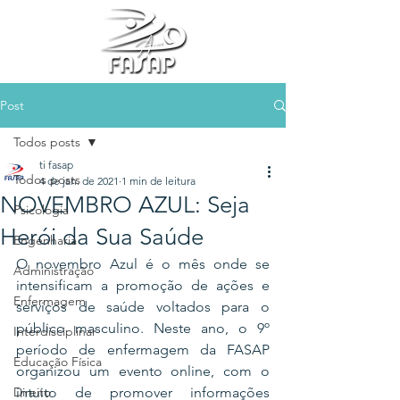
Post
Todos posts
ti fasap
Todos posts
4 de jan. de 2021
1 min de leitura
NOVEMBRO AZUL: Seja
Psicologia
Herói da Sua Saúde
Engenharia
O novembro Azul é o mês onde se 
Administração
intensificam a promoção de ações e 
Enfermagem
serviços de saúde voltados para o 
público masculino. Neste ano, o 9º 
Interdisciplinar
período de enfermagem da FASAP 
Educação Física
organizou um evento online, com o 
Direito
intuito de promover informações 