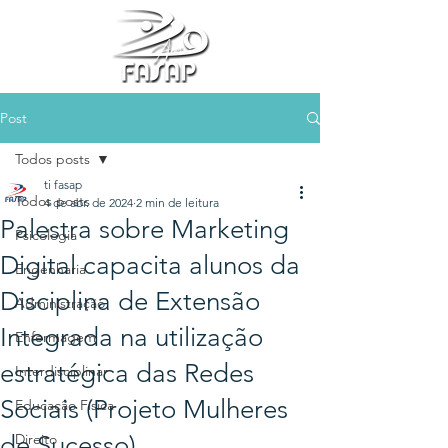
Post
Todos posts
ti fasap
Todos posts
4 de abr. de 2024
2 min de leitura
Palestra sobre Marketing
Psicologia
Digital capacita alunos da
Engenharia
Disciplina de Extensão
Administração
Integrada na utilização
Enfermagem
estratégica das Redes
Interdisciplinar
Sociais (Projeto Mulheres
Educação Física
de Sucesso)
Direito