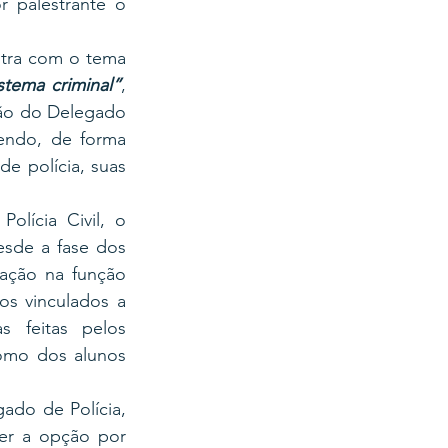
r palestrante o 
O palestrante ministrou aos acadêmicos de Direito da Instituição uma palestra com o tema 
stema criminal”
, 
ão do Delegado 
endo, de forma 
e polícia, suas 
lícia Civil, o 
esde a fase dos 
ção na função 
s vinculados a 
 feitas pelos 
omo dos alunos 
ado de Polícia, 
er a opção por 