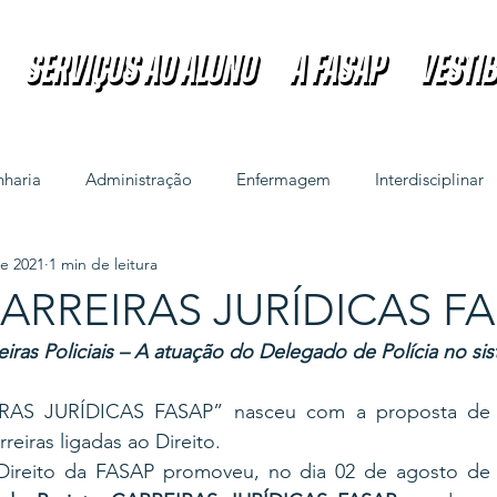
Serviços ao Aluno
A FASAP
VESTI
Serviços ao Aluno
A FASAP
VESTI
haria
Administração
Enfermagem
Interdisciplinar
de 2021
1 min de leitura
CARREIRAS JURÍDICAS FAS
ras Policiais – A atuação 
do Delegado de Polícia no sis
RAS JURÍDICAS FASAP” nasceu com a proposta de a
rreiras ligadas ao Direito. 
Direito da FASAP promoveu, no dia 02 de agosto de 