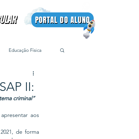
BULAR
PORTAL DO ALUNO
BULAR
Educação Física
AP II:
tema criminal”
presentar aos 
2021, de forma 