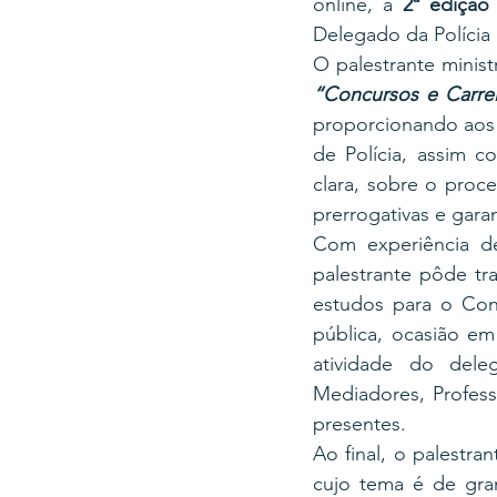
online, a 
2ª ediçã
Delegado da Polícia 
“Concursos e Carrei
proporcionando aos 
de Polícia, assim c
clara, sobre o proce
prerrogativas e garan
Com experiência des
palestrante pôde tr
estudos para o Con
pública, ocasião em
atividade do dele
Mediadores, Profess
presentes.
Ao final, o palestra
cujo tema é de gra