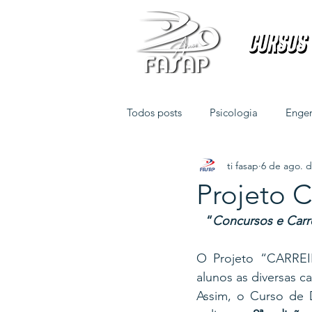
Cursos
Cursos
Todos posts
Psicologia
Engen
ti fasap
6 de ago. 
Direito
Fisioterapia
Projeto 
“
Concursos e Carrei
O Projeto “CARREI
alunos as diversas ca
Assim, o Curso de 