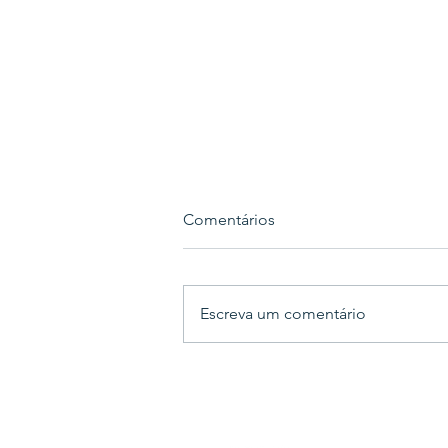
Comentários
Escreva um comentário
FASAP promove evento
especial para calouros do
Direito em parceria com a
OAB Jovem