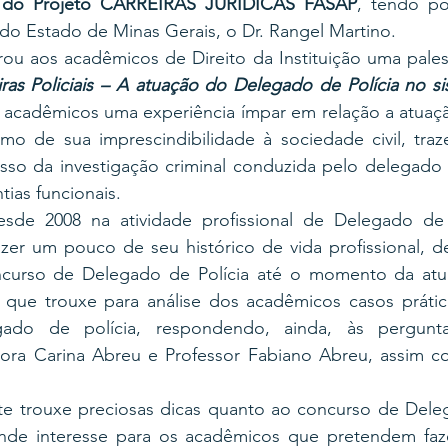
o do Projeto CARREIRAS JURÍDICAS FASAP
, tendo po
do Estado de Minas Gerais, o Dr. Rangel Martino.
ras Policiais – A atuação do Delegado de Polícia no si
acadêmicos uma experiência ímpar em relação a atuaç
omo de sua imprescindibilidade à sociedade civil, traz
sso da investigação criminal conduzida pelo delegado d
tias funcionais.
de 2008 na atividade profissional de Delegado de Po
azer um pouco de seu histórico de vida profissional, d
curso de Delegado de Polícia até o momento da atua
 que trouxe para análise dos acadêmicos casos prático
gado de polícia, respondendo, ainda, às perguntas
ora Carina Abreu e Professor Fabiano Abreu, assim c
nte trouxe preciosas dicas quanto ao concurso de Deleg
nde interesse para os acadêmicos que pretendem faz