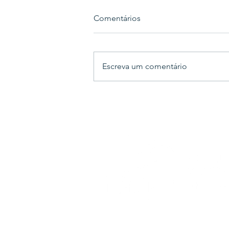
Comentários
Escreva um comentário
FASAP promove evento
especial para calouros do
Direito em parceria com a
OAB Jovem
Rua Deomar Jaegger, n. 2,