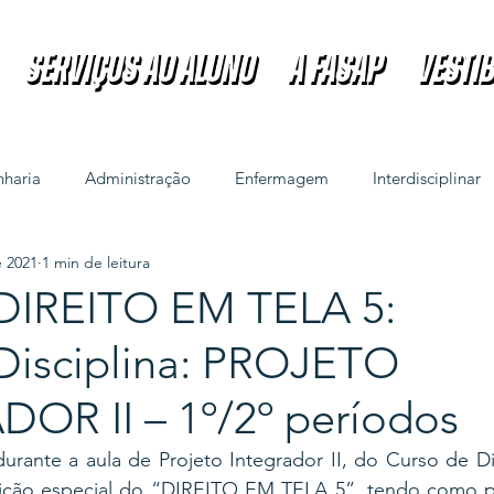
Serviços ao Aluno
A FASAP
VESTI
Serviços ao Aluno
A FASAP
VESTI
haria
Administração
Enfermagem
Interdisciplinar
e 2021
1 min de leitura
DIREITO EM TELA 5:
isciplina: PROJETO
OR II – 1º/2º períodos
urante a aula de Projeto Integrador II, do Curso de Di
dição especial do “DIREITO EM TELA 5”, tendo como pal