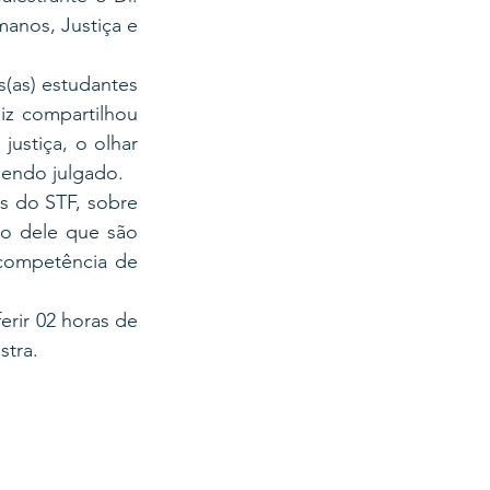
anos, Justiça e 
(as) estudantes 
iz compartilhou 
ustiça, o olhar 
sendo julgado.
s do STF, sobre 
o dele que são 
ompetência de 
rir 02 horas de 
tra. 