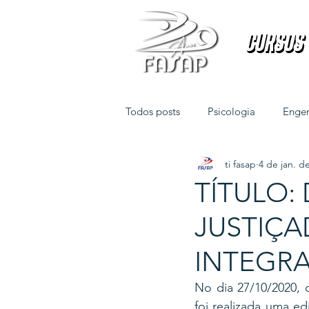
Cursos
Cursos
Todos posts
Psicologia
Engen
ti fasap
4 de jan. d
Direito
Fisioterapia
TÍTULO: 
JUSTIÇAD
INTEGRAD
No dia 27/10/2020, d
foi realizada uma e