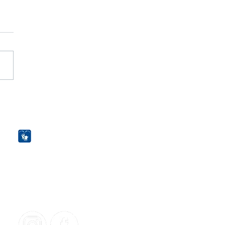
vados no 41º Exame da
: FASAP comemora
sso de seus alunos
Acessibilidade
FASAP Virtual
Horários
Ouvidoria
Sou Egresso