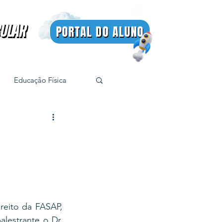
BULAR
PORTAL DO ALUNO
BULAR
Educação Física
reito da FASAP, 
estrante o Dr. 