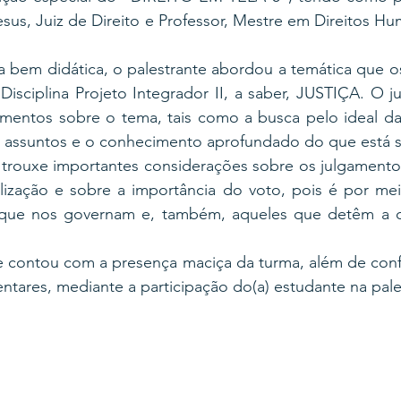
us, Juiz de Direito e Professor, Mestre em Direitos Hum
 bem didática, o palestrante abordou a temática que os
Disciplina Projeto Integrador II, a saber, JUSTIÇA. O ju
mentos sobre o tema, tais como a busca pelo ideal da j
 assuntos e o conhecimento aprofundado do que está 
e trouxe importantes considerações sobre os julgamento
alização e sobre a importância do voto, pois é por mei
 que nos governam e, também, aqueles que detêm a c
e contou com a presença maciça da turma, além de confe
tares, mediante a participação do(a) estudante na pales