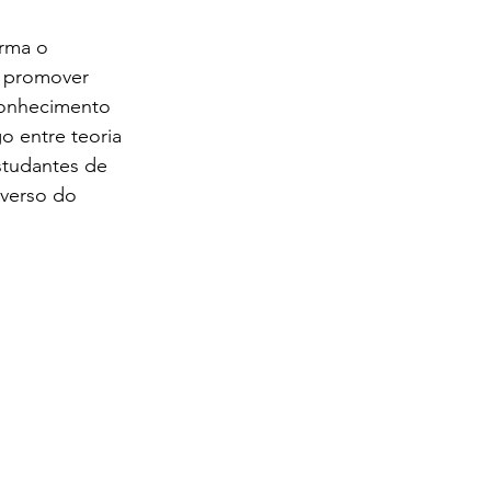
irma o 
 promover 
conhecimento 
go entre teoria 
studantes de 
iverso do 