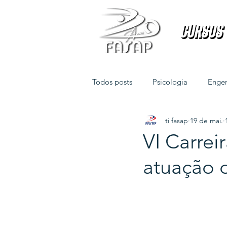
Cursos
Cursos
Todos posts
Psicologia
Engen
ti fasap
19 de mai.
Direito
Fisioterapia
VI Carrei
atuação d