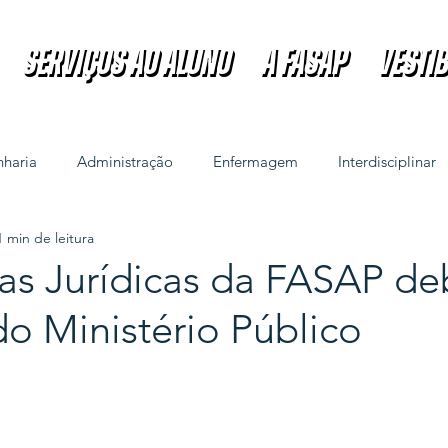
Serviços ao Aluno
A FASAP
VESTI
Serviços ao Aluno
A FASAP
VESTI
haria
Administração
Enfermagem
Interdisciplinar
1 min de leitura
ras Jurídicas da FASAP de
o Ministério Público