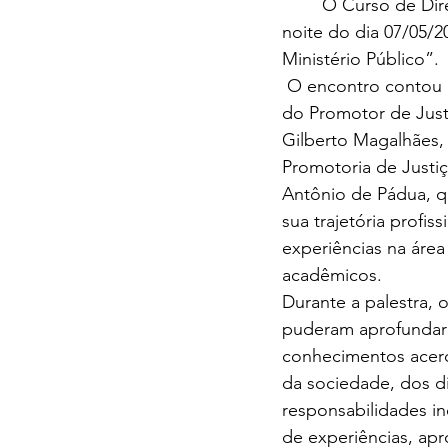
	O Curso de Direito da Faculdade Santo Antônio de Pádua (FASAP) promoveu, na 
noite do dia 07/05/2
Ministério Público”.
 O encontro contou com a presença 
do Promotor de Justi
Gilberto Magalhães, t
Promotoria de Justiç
Antônio de Pádua, q
sua trajetória profiss
experiências na área
acadêmicos.
Durante a palestra, 
puderam aprofundar
conhecimentos acerca
da sociedade, dos dir
responsabilidades in
de experiências, apr