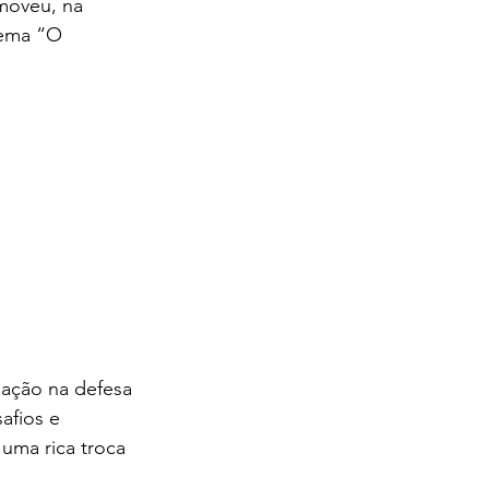
tema “O 
uação na defesa 
afios e 
uma rica troca 