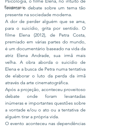
Psicologia, o filme Elena, no intuito de 
Fisioterapia
levantar o debate sobre um tema tão 
presente na sociedade moderna.
A dor de perder alguém que se ama, 
para o suicídio, grita por sentido. O 
filme Elena (2012)
,
 de Petra Costa, 
premiado em várias partes do mundo, 
é um documentário baseado na vida da 
atriz Elena Andrade, sua irmã mais 
velha. A obra aborda o suicídio de 
Elena e a busca de Petra numa tentativa 
de elaborar o luto da perda da irmã 
através da arte cinematográfica.
Após a projeção, aconteceu proveitoso 
debate onde foram levantadas 
inúmeras e importantes questões sobre 
a vontade e/ou o ato ou a tentativa de 
alguém tirar a própria vida.
O evento aconteceu nas dependências 