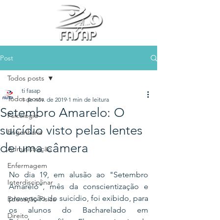
Post
Todos posts
ti fasap
Todos posts
1 de nov. de 2019
1 min de leitura
Setembro Amarelo: O
Psicologia
suicídio visto pelas lentes
Engenharia
de uma câmera
Administração
Enfermagem
No dia 19, em alusão ao "Setembro 
Interdisciplinar
Amarelo", mês da conscientização e 
prevenção do suicídio, foi exibido, para 
Educação Física
os alunos do Bacharelado em 
Direito