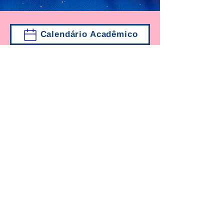
Calendário Acadêmico
Anais FASAP
Edital de Monitoria
Normas Reguladoras
Política de Privacidade
Acessar Portarias de Credenciamento pelo