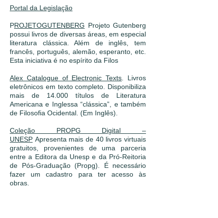
Portal da Legislação
P
ROJETOGUTENBERG
Projeto Gutenberg
possui livros de diversas áreas, em especial
literatura clássica. Além de inglês, tem
francês, português, alemão, esperanto, etc.
Esta iniciativa é no espírito da Filos
Alex Catalogue of Electronic Texts
. Livros
eletrônicos em texto completo. Disponibiliza
mais de 14.000 títulos de Literatura
Americana e Inglessa “clássica”, e também
de Filosofia Ocidental. (Em Inglês).
Coleção PROPG Digital –
UNESP
Apresenta mais de 40 livros virtuais
gratuitos, provenientes de uma parceria
entre a Editora da Unesp e da Pró-Reitoria
de Pós-Graduação (Propg). É necessário
fazer um cadastro para ter acesso às
obras.
DOMÍNIO PÚBLICO
Biblioteca Digital que
permite o acesso livre a teses,