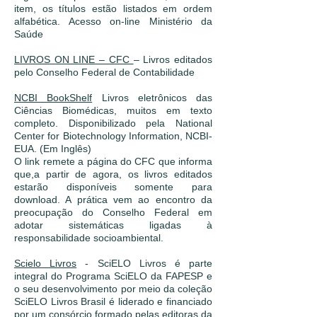
item, os títulos estão listados em ordem
alfabética. Acesso on-line Ministério da
Saúde
LIVROS ON LINE – CFC
– Livros editados
pelo Conselho Federal de Contabilidade
NCBI BookShelf
Livros eletrônicos das
Ciências Biomédicas, muitos em texto
completo. Disponibilizado pela National
Center for Biotechnology Information, NCBI-
EUA. (Em Inglês)
O link remete a página do CFC que informa
que,a partir de agora, os livros editados
estarão disponíveis somente para
download. A prática vem ao encontro da
preocupação do Conselho Federal em
adotar sistemáticas ligadas à
responsabilidade socioambiental.
Scielo Livros
- SciELO Livros é parte
integral do Programa SciELO da FAPESP e
o seu desenvolvimento por meio da coleção
SciELO Livros Brasil é liderado e financiado
por um consórcio formado pelas editoras da