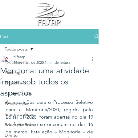
Post
Todos posts
ti fasap
Todos posts
13 de mar. de 2020
1 min de leitura
Monitoria: uma atividade
Psicologia
ímpar sob todos os
Engenharia
aspectos
Administração
As inscrições para o Processo Seletivo 
Enfermagem
para a Monitoria/2020, regido pelo 
Interdisciplinar
Edital 01/2020, foram abertas no dia 19 
de fevereiro e se encerram no dia, 16 
Educação Física
de março. Esta ação – Monitoria – de 
Direito